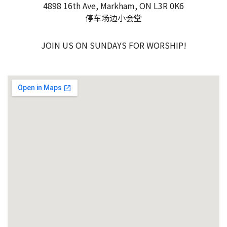
4898 16th Ave, Markham, ON L3R 0K6
停车场边小会堂
JOIN US ON SUNDAYS FOR WORSHIP!