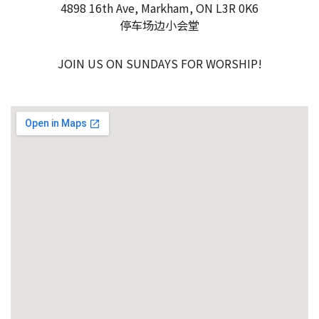
4898 16th Ave, Markham, ON L3R 0K6
停车场边小会堂
JOIN US ON SUNDAYS FOR WORSHIP!