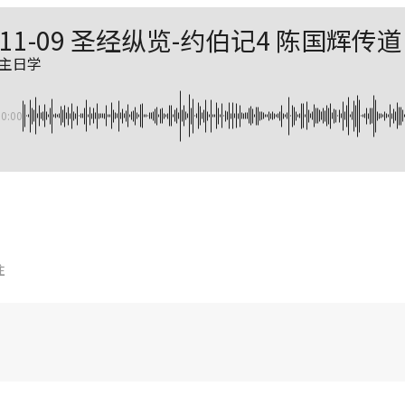
5-11-09 圣经纵览-约伯记4 陈国辉传道
09主日学
00:00
注