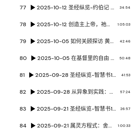
77
2025-10-12 圣经纵览-约伯记 陈国辉传道
34:54
78
2025-10-12 创造主上帝，祂荣耀彰显于 和恩慈供应给整个创造界 权陈牧师
1:05:03
79
2025-10-05 如何关顾探访 黄文超牧师
42:46
80
2025-10-05 在基督里的自由 黄文超牧师
50:48
81
2025-09-28 圣经纵览-智慧书14-传道书4 陈国辉传道
41:53
82
2025-09-28 从异象到实践：同心建造 萧志雄牧师
57:24
83
2025-09-21 圣经纵览-智慧书13-传道书3 陈国辉传道
26:57
84
2025-09-21 属灵方程式：舍弃与持守 刘铮传道
1:00:33