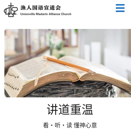
讲道重温
看・听・读 懂神心意